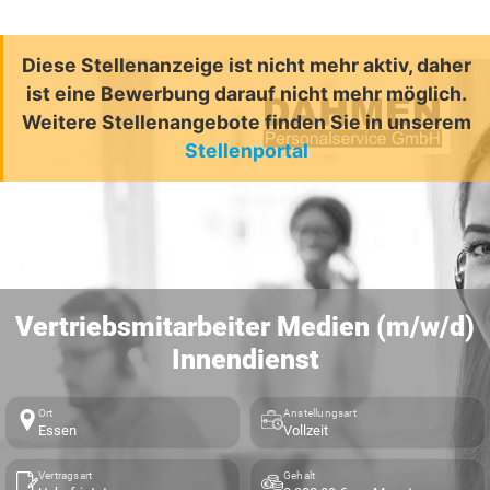
Diese Stellenanzeige ist nicht mehr aktiv, daher
ist eine Bewerbung darauf nicht mehr möglich.
Weitere Stellenangebote finden Sie in unserem
Stellenportal
Vertriebsmitarbeiter Medien (m/w/d)
Innendienst
Ort
Anstellungsart
Essen
Vollzeit
Vertragsart
Gehalt