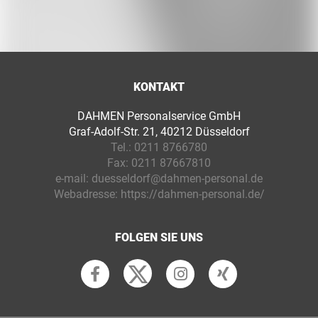
KONTAKT
DAHMEN Personalservice GmbH
Graf-Adolf-Str. 21, 40212 Düsseldorf
Tel.:
0211 8766780
Fax:
0211 87667810
e-mail:
duesseldorf@dahmen-personal.de
Webadresse:
https://dahmen-personal.de/
FOLGEN SIE UNS