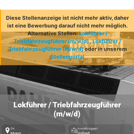
Diese Stellenanzeige ist nicht mehr aktiv, daher
ist eine Bewerbung darauf nicht mehr möglich.
Alternative Stellen:
Lokführer /
Triebfahrzeugführer (m/w/d)
,
Lokführer /
Triebfahrzeugführer (m/w/d)
oder in unserem
Stellenportal
Lokführer / Triebfahrzeugführer
(m/w/d)
Ort
Anstellungsart
Moers
Vollzeit