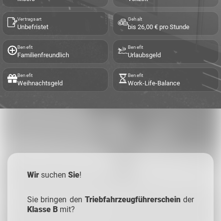
Vertragsart
Gehalt
Unbefristet
bis 26,00 € pro Stunde
Benefit
Benefit
Familienfreundlich
Urlaubsgeld
Benefit
Benefit
Weihnachtsgeld
Work-Life-Balance
Wir
suchen
Sie
!
Sie bringen den
Triebfahrzeugführerschein
der
Klasse B
mit?