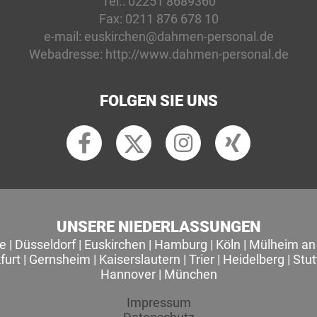
Tel.:
02251 8689360
Fax:
0211 876 678 10
e-mail:
euskirchen@dahmen-personal.de
Webadresse:
http://www.dahmen-personal.de
FOLGEN SIE UNS
UNSERE NIEDERLASSUNGEN
le
|
Düsseldorf
|
Euskirchen
|
Hamburg
|
Köln
|
Mülheim an 
furt
|
Gernsheim
|
Kaiserslautern
|
Trier
|
Heidelberg
|
Stut
Hannover
|
München
Impressum