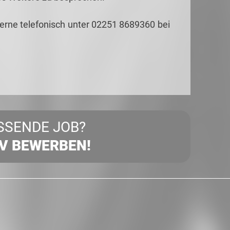
gerne telefonisch unter 02251 8689360 bei
SSENDE JOB?
IV BEWERBEN!