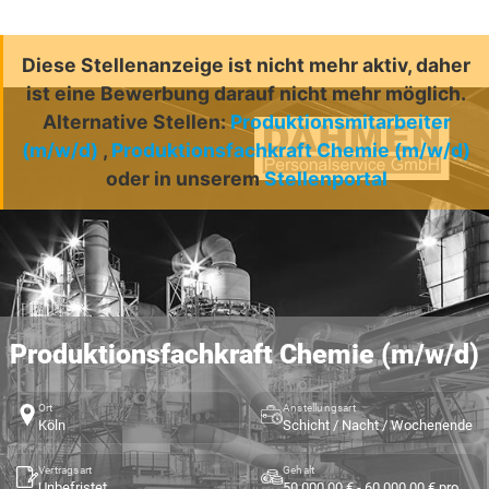
Diese Stellenanzeige ist nicht mehr aktiv, daher
ist eine Bewerbung darauf nicht mehr möglich.
Alternative Stellen:
Produktionsmitarbeiter
(m/w/d)
,
Produktionsfachkraft Chemie (m/w/d)
oder in unserem
Stellenportal
Produktionsfachkraft Chemie (m/w/d)
Ort
Anstellungsart
Köln
Schicht / Nacht / Wochenende
Vertragsart
Gehalt
Unbefristet
50.000,00 € - 60.000,00 € pro Jahr