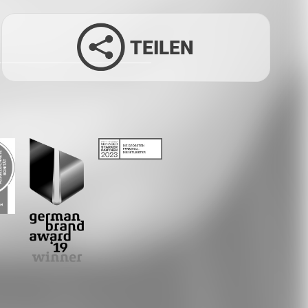
TEILEN
Facebook
Twitter
LinkedIn
Xing
Whatsapp
E-Mail