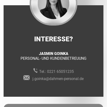
INTERESSE?
JASMIN GOINKA
PERSONAL- UND KUNDENBETREUUNG
Tel.:
0221 65051235
j.goinka@dahmen-personal.de