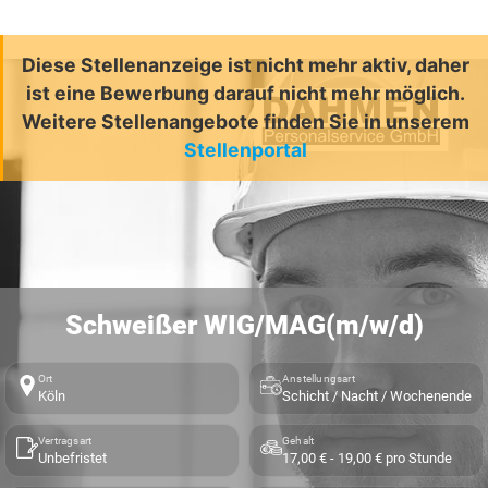
Diese Stellenanzeige ist nicht mehr aktiv, daher
ist eine Bewerbung darauf nicht mehr möglich.
Weitere Stellenangebote finden Sie in unserem
Stellenportal
Schweißer WIG/MAG(m/w/d)
Ort
Anstellungsart
Köln
Schicht / Nacht / Wochenende
Vertragsart
Gehalt
Unbefristet
17,00 € - 19,00 € pro Stunde