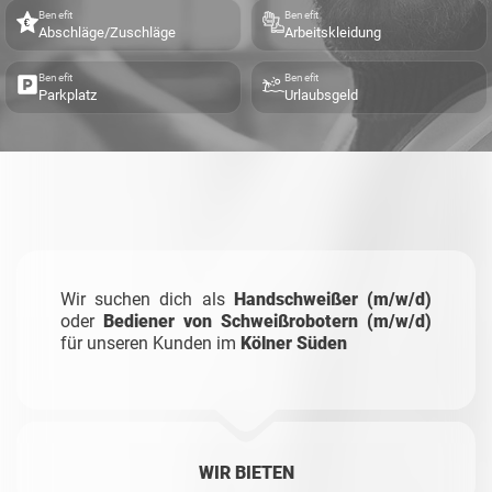
Benefit
Benefit
Abschläge/Zuschläge
Arbeitskleidung
Benefit
Benefit
Parkplatz
Urlaubsgeld
Wir suchen dich als
Handschweißer (m/w/d)
oder
Bediener von Schweißrobotern (m/w/d)
für unseren Kunden im
Kölner Süden
WIR BIETEN