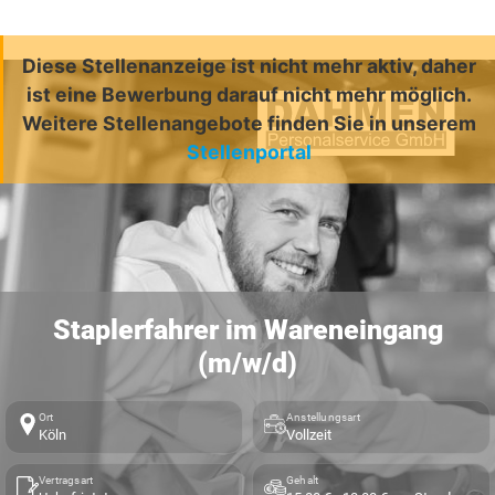
Diese Stellenanzeige ist nicht mehr aktiv, daher
ist eine Bewerbung darauf nicht mehr möglich.
Weitere Stellenangebote finden Sie in unserem
Stellenportal
Staplerfahrer im Wareneingang
(m/w/d)
Ort
Anstellungsart
Köln
Vollzeit
Vertragsart
Gehalt