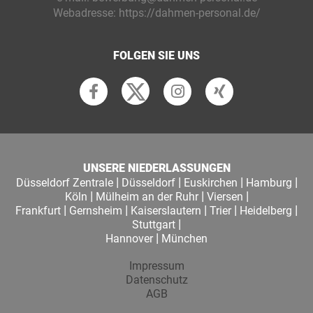
Webadresse:
https://dahmen-personal.de/
FOLGEN SIE UNS
UNSERE NIEDERLASSUNGEN
|
|
|
|
Düsseldorf Zentrale
Düsseldorf
Euskirchen
Hamburg
|
|
|
Köln
Mülheim an der Ruhr
Viersen
|
|
|
|
|
Frankfurt
Gernsheim
Kaiserslautern
Trier
Heidelberg
|
Stuttgart
|
Hannover
München
Impressum
Datenschutz
AGB