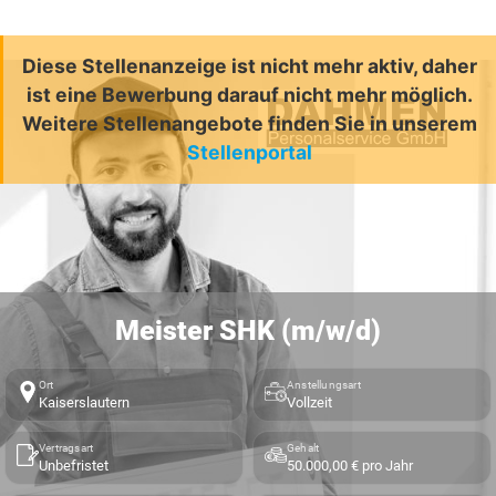
Diese Stellenanzeige ist nicht mehr aktiv, daher
ist eine Bewerbung darauf nicht mehr möglich.
Weitere Stellenangebote finden Sie in unserem
Stellenportal
Meister SHK (m/w/d)
Ort
Anstellungsart
Kaiserslautern
Vollzeit
Vertragsart
Gehalt
Unbefristet
50.000,00 € pro Jahr