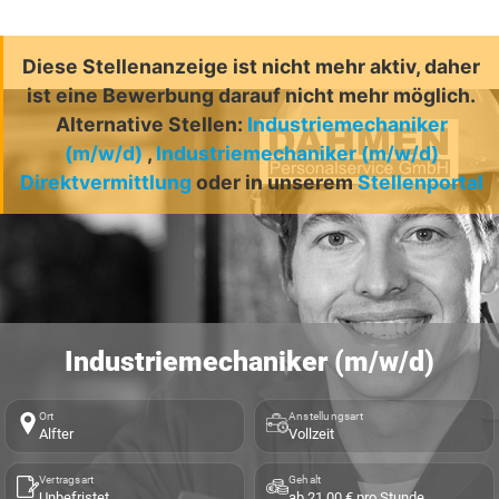
Diese Stellenanzeige ist nicht mehr aktiv, daher
ist eine Bewerbung darauf nicht mehr möglich.
Alternative Stellen:
Industriemechaniker
(m/w/d)
,
Industriemechaniker (m/w/d)
Direktvermittlung
oder in unserem
Stellenportal
Industriemechaniker (m/w/d)
Ort
Anstellungsart
Alfter
Vollzeit
Vertragsart
Gehalt
Unbefristet
ab 21,00 € pro Stunde