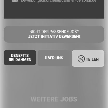
bewerbungeuskirchen@dahmen-personal.de
NICHT DER PASSENDE JOB?
JETZT INITIATIV BEWERBEN!
BENEFITS
ÜBER UNS
TEILEN
BEI DAHMEN
Facebook
LinkedIn
WEITERE JOBS
Whatsapp