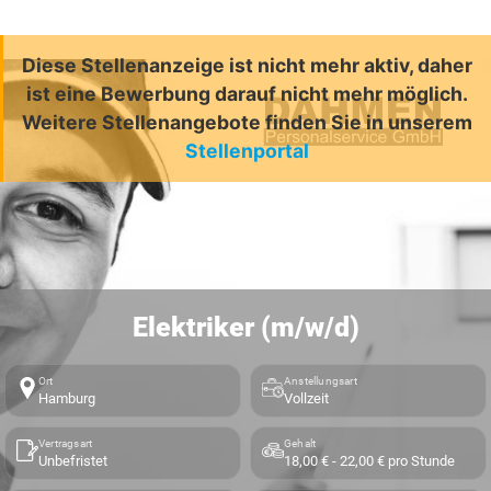
Diese Stellenanzeige ist nicht mehr aktiv, daher
ist eine Bewerbung darauf nicht mehr möglich.
Weitere Stellenangebote finden Sie in unserem
Stellenportal
Elektriker (m/w/d)
Ort
Anstellungsart
Hamburg
Vollzeit
Vertragsart
Gehalt
Unbefristet
18,00 € - 22,00 € pro Stunde