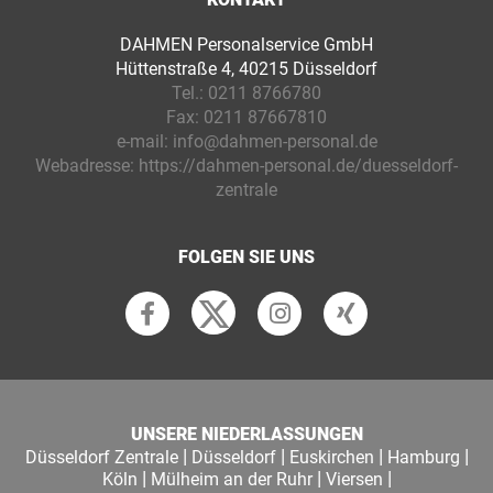
DAHMEN Personalservice GmbH
Hüttenstraße 4, 40215 Düsseldorf
Tel.:
0211 8766780
Fax:
0211 87667810
e-mail:
info@dahmen-personal.de
Webadresse:
https://dahmen-personal.de/duesseldorf-
zentrale
FOLGEN SIE UNS
UNSERE NIEDERLASSUNGEN
|
|
|
|
Düsseldorf Zentrale
Düsseldorf
Euskirchen
Hamburg
|
|
|
Köln
Mülheim an der Ruhr
Viersen