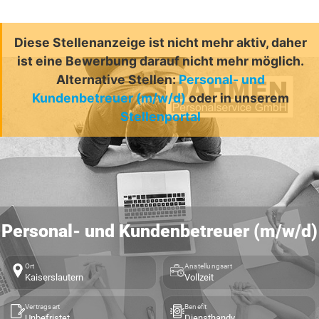
Diese Stellenanzeige ist nicht mehr aktiv, daher
ist eine Bewerbung darauf nicht mehr möglich.
Alternative Stellen:
Personal- und
Kundenbetreuer (m/w/d)
oder in unserem
Stellenportal
Personal- und Kundenbetreuer (m/w/d)
Ort
Anstellungsart
Kaiserslautern
Vollzeit
Vertragsart
Benefit
Unbefristet
Diensthandy