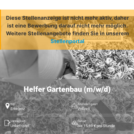
Diese Stellenanzeige ist nicht mehr aktiv, daher
ist eine Bewerbung darauf nicht mehr möglich.
Weitere Stellenangebote finden Sie in unserem
Stellenportal
Helfer Gartenbau (m/w/d)
Ort
Anstellungsart
Erkelenz
Vollzeit
Vertragsart
Gehalt
Unbefristet
bis 15,69 € pro Stunde