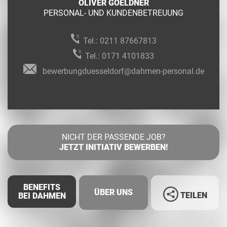
OLIVER GOELDNER
PERSONAL- UND KUNDENBETREUUNG
Tel.:
0211 87667813
Tel.:
0171 4101833
bewerbungduesseldorf@dahmen-personal.de
NICHT DER PASSENDE JOB?
JETZT INITIATIV BEWERBEN!
BENEFITS
ÜBER UNS
TEILEN
BEI DAHMEN