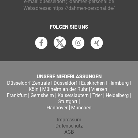
e-mail:
duesseldorf@dahmen-personal.de
Webadresse:
https://dahmen-personal.de/
FOLGEN SIE UNS
UNSERE NIEDERLASSUNGEN
|
|
|
|
Düsseldorf Zentrale
Düsseldorf
Euskirchen
Hamburg
|
|
|
Köln
Mülheim an der Ruhr
Viersen
|
|
|
|
|
Frankfurt
Gernsheim
Kaiserslautern
Trier
Heidelberg
|
Stuttgart
|
Hannover
München
Impressum
Datenschutz
AGB