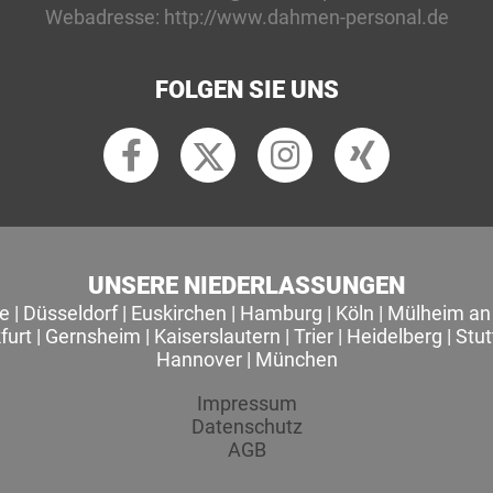
Webadresse:
http://www.dahmen-personal.de
FOLGEN SIE UNS
UNSERE NIEDERLASSUNGEN
le
|
Düsseldorf
|
Euskirchen
|
Hamburg
|
Köln
|
Mülheim an 
furt
|
Gernsheim
|
Kaiserslautern
|
Trier
|
Heidelberg
|
Stut
Hannover
|
München
Impressum
Datenschutz
AGB