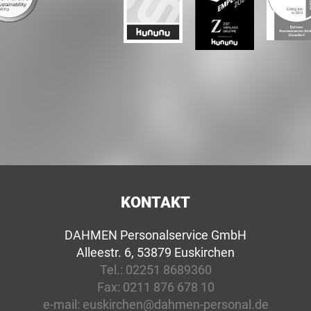
KONTAKT
DAHMEN Personalservice GmbH
Alleestr. 6, 53879 Euskirchen
Tel.:
02251 8689360
Fax:
0211 876 678 10
e-mail:
euskirchen@dahmen-personal.de