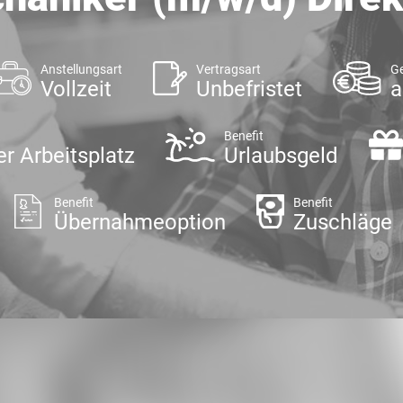
Anstellungsart
Vertragsart
Ge
Vollzeit
Unbefristet
a
Benefit
er Arbeitsplatz
Urlaubsgeld
Benefit
Benefit
Übernahmeoption
Zuschläge