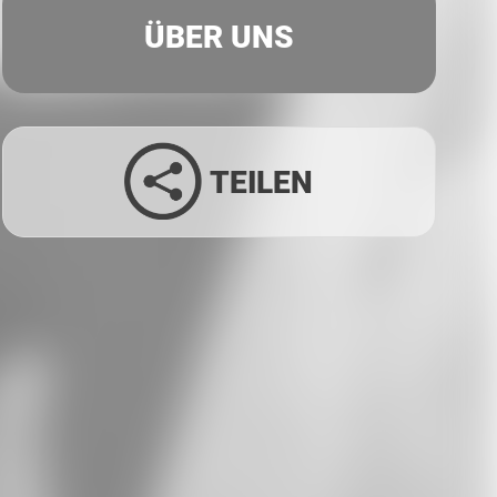
ÜBER UNS
TEILEN
Facebook
Twitter
LinkedIn
Xing
Whatsapp
E-Mail