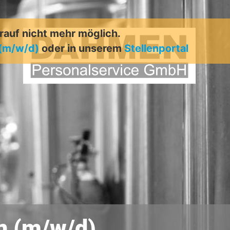
arauf nicht mehr möglich.
 (m/w/d)
oder in unserem
Stellenportal
n (m/w/d)