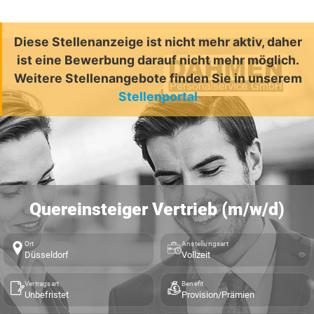
Diese Stellenanzeige ist nicht mehr aktiv, daher
ist eine Bewerbung darauf nicht mehr möglich.
Weitere Stellenangebote finden Sie in unserem
Stellenportal
Quereinsteiger Vertrieb (m/w/d)
Ort
Anstellungsart
Düsseldorf
Vollzeit
Vertragsart
Benefit
Unbefristet
Provision/Prämien