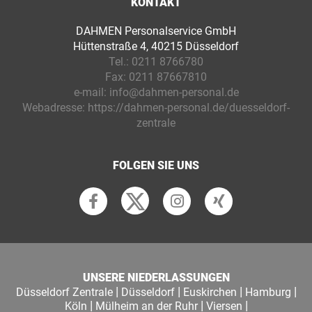
KONTAKT
DAHMEN Personalservice GmbH
Hüttenstraße 4, 40215 Düsseldorf
Tel.:
0211 8766780
Fax:
0211 87667810
e-mail:
info@dahmen-personal.de
Webadresse:
https://dahmen-personal.de/duesseldorf-
zentrale
FOLGEN SIE UNS
UNSERE NIEDERLASSUNGEN
|
|
|
|
Düsseldorf Zentrale
Düsseldorf
Euskirchen
Hamburg
|
|
|
Köln
Mülheim an der Ruhr
Viersen