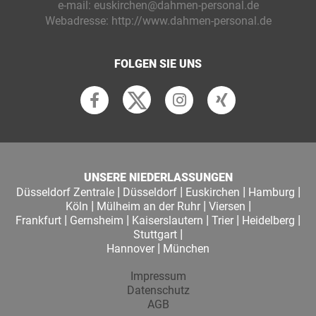
e-mail:
euskirchen@dahmen-personal.de
Webadresse:
http://www.dahmen-personal.de
FOLGEN SIE UNS
UNSERE NIEDERLASSUNGEN
|
|
|
|
Düsseldorf Zentrale
Düsseldorf
Euskirchen
Hamburg
|
|
|
Köln
Mülheim an der Ruhr
Viersen
|
|
|
|
|
Frankfurt
Gernsheim
Kaiserslautern
Trier
Heidelberg
|
Stuttgart
|
Hannover
München
Impressum
Datenschutz
AGB