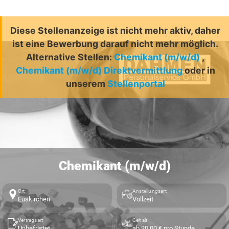
Diese Stellenanzeige ist nicht mehr aktiv, daher
ist eine Bewerbung darauf nicht mehr möglich.
Alternative Stellen:
Chemikant (m/w/d)
,
Chemikant (m/w/d) Direktvermittlung
oder in
unserem
Stellenportal
Chemikant (m/w/d)
Ort
Anstellungsart
Euskirchen
Vollzeit
Vertragsart
Gehalt
Unbefristet
ab 20,00 € pro Stunde