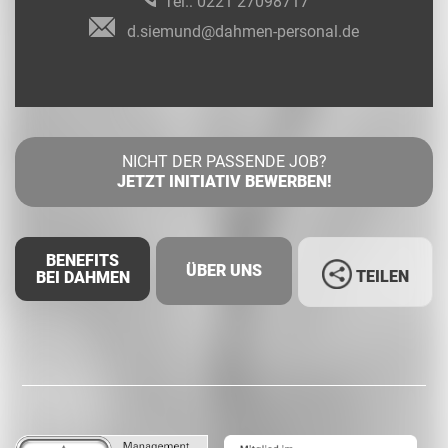
Tel.:
0221 27098717
d.siemund@dahmen-personal.de
NICHT DER PASSENDE JOB?
JETZT INITIATIV BEWERBEN!
BENEFITS
ÜBER UNS
TEILEN
BEI DAHMEN
Facebook
LinkedIn