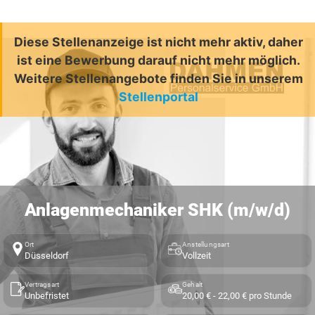
Diese Stellenanzeige ist nicht mehr aktiv, daher
ist eine Bewerbung darauf nicht mehr möglich.
Weitere Stellenangebote finden Sie in unserem
Stellenportal
Anlagenmechaniker SHK (m/w/d)
Ort
Anstellungsart
Düsseldorf
Vollzeit
Vertragsart
Gehalt
Unbefristet
20,00 € - 22,00 € pro Stunde