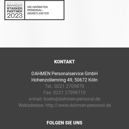
KONTAKT
DAHMEN Personalservice GmbH
Hohenzollernring 49, 50672 Köln
Tel.:
0221 2709870
Fax:
0221 27098710
e-mail:
koeln@dahmen-personal.de
Webadresse:
http://www.dahmen-personal.de
FOLGEN SIE UNS