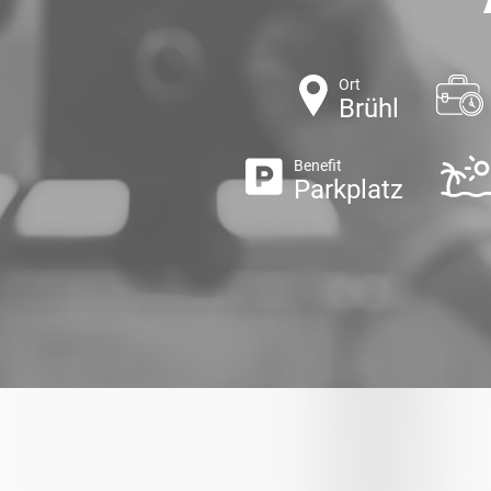
Ort
Brühl
Benefit
Parkplatz