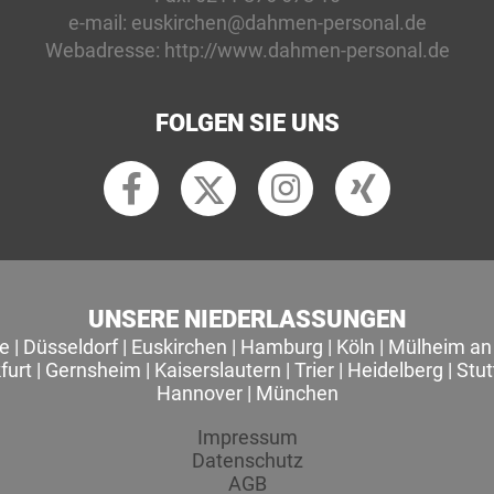
e-mail:
euskirchen@dahmen-personal.de
Webadresse:
http://www.dahmen-personal.de
FOLGEN SIE UNS
UNSERE NIEDERLASSUNGEN
le
|
Düsseldorf
|
Euskirchen
|
Hamburg
|
Köln
|
Mülheim an 
furt
|
Gernsheim
|
Kaiserslautern
|
Trier
|
Heidelberg
|
Stut
Hannover
|
München
Impressum
Datenschutz
AGB