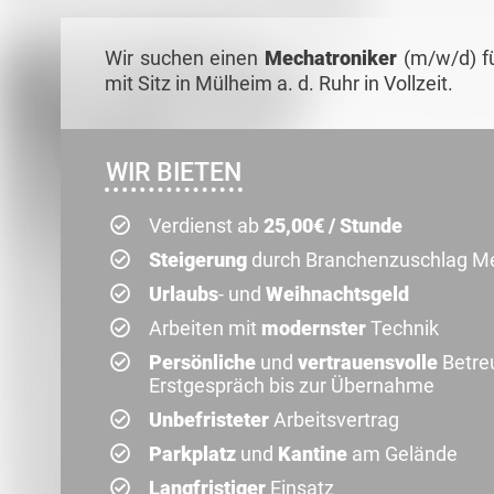
Wir suchen einen
Mechatroniker
(m/w/d) f
mit Sitz in Mülheim a. d. Ruhr in Vollzeit.
WIR BIETEN
Verdienst ab
25,00€ / Stunde
Steigerung
durch Branchenzuschlag Met
Urlaubs
- und
Weihnachtsgeld
Arbeiten mit
modernster
Technik
Persönliche
und
vertrauensvolle
Betre
Erstgespräch bis zur Übernahme
Unbefristeter
Arbeitsvertrag
Parkplatz
und
Kantine
am Gelände
Langfristiger
Einsatz