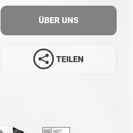
ÜBER UNS
TEILEN
Facebook
Twitter
LinkedIn
Xing
Whatsapp
E-Mail