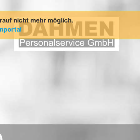
arauf nicht mehr möglich.
enportal
)