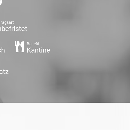
tragsart
befristet
Benefit
ch
Kantine
atz