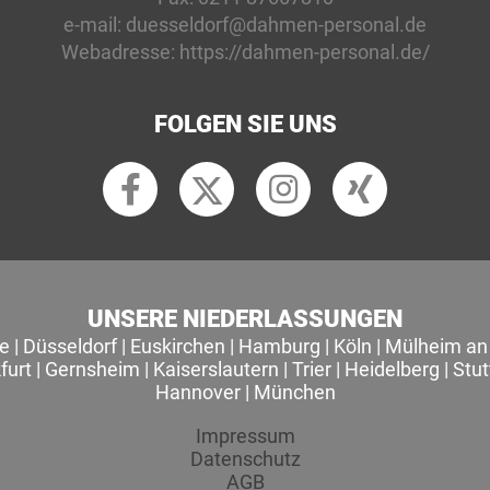
e-mail:
duesseldorf@dahmen-personal.de
Webadresse:
https://dahmen-personal.de/
FOLGEN SIE UNS
UNSERE NIEDERLASSUNGEN
le
|
Düsseldorf
|
Euskirchen
|
Hamburg
|
Köln
|
Mülheim an 
furt
|
Gernsheim
|
Kaiserslautern
|
Trier
|
Heidelberg
|
Stut
Hannover
|
München
Impressum
Datenschutz
AGB