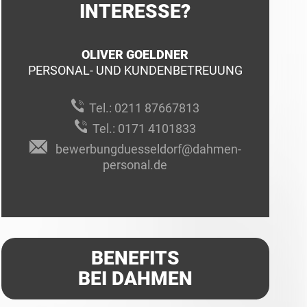
INTERESSE?
OLIVER GOELDNER
PERSONAL- UND KUNDENBETREUUNG
Tel.:
0211 87667813
Tel.:
0171 4101833
bewerbungduesseldorf@dahmen-
personal.de
BENEFITS
BEI DAHMEN