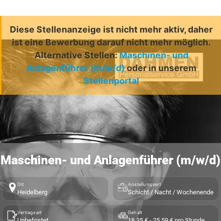
Diese Stellenanzeige ist nicht mehr aktiv, daher
ist eine Bewerbung darauf nicht mehr möglich.
Alternative Stellen:
Maschinen- und
Anlagenführer (m/w/d)
oder in unserem
Stellenportal
Maschinen- und Anlagenführer (m/w/d)
Ort
Anstellungsart
Heidelberg
Schicht / Nacht / Wochenende
Vertragsart
Gehalt
Unbefristet
18,35 € - 25,59 € pro Stunde