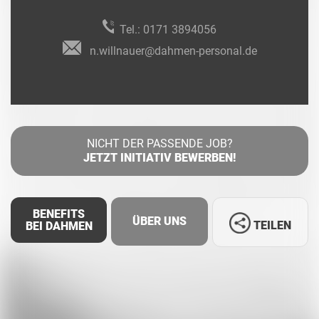
Tel.:
0171 3894056
n.willnauer@dahmen-personal.de
NICHT DER PASSENDE JOB?
JETZT INITIATIV BEWERBEN!
BENEFITS
ÜBER UNS
TEILEN
BEI DAHMEN
Facebook
LinkedIn