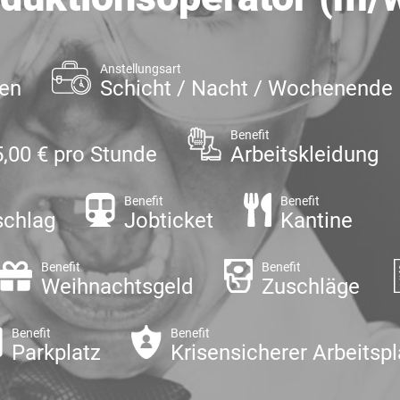
Anstellungsart
gen
Schicht / Nacht / Wochenende
Benefit
5,00 € pro Stunde
Arbeitskleidung
Benefit
Benefit
schlag
Jobticket
Kantine
Benefit
Benefit
Weihnachtsgeld
Zuschläge
Benefit
Benefit
Parkplatz
Krisensicherer Arbeitspl