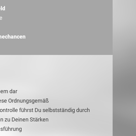
ld
e
mechancen
blem dar
 diese Ordnungsgemäß
ontrolle führst Du selbstständig durch
en zu Deinen Stärken
dsführung