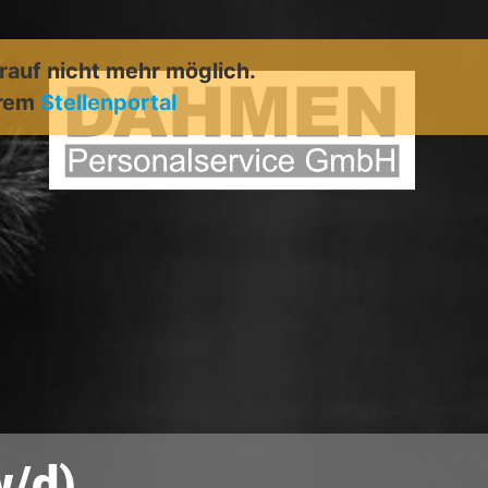
arauf nicht mehr möglich.
erem
Stellenportal
w/d)