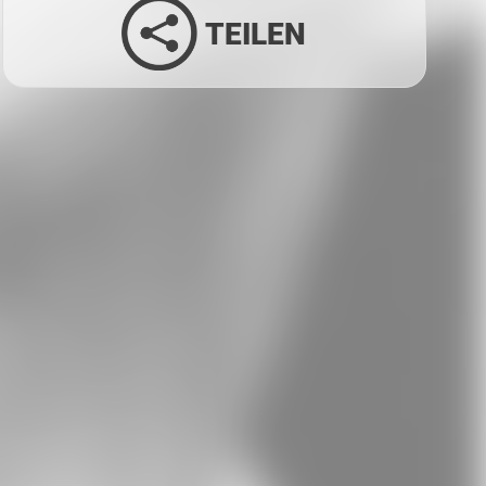
TEILEN
Facebook
Twitter
LinkedIn
Xing
Whatsapp
E-Mail