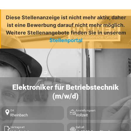
Diese Stellenanzeige ist nicht mehr aktiv, daher
ist eine Bewerbung darauf nicht mehr möglich.
Weitere Stellenangebote finden Sie in unserem
Stellenportal
Elektroniker für Betriebstechnik
(m/w/d)
Ort
Anstellungsart
Rheinbach
Vollzeit
Vertragsart
Gehalt