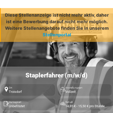
Diese Stellenanzeige ist nicht mehr aktiv, daher
ist eine Bewerbung darauf nicht mehr möglich.
Weitere Stellenangebote finden Sie in unserem
Stellenportal
Staplerfahrer (m/w/d)
Ort
Anstellungsart
Troisdorf
Vollzeit
Vertragsart
Gehalt
Unbefristet
14,85 € - 15,50 € pro Stunde