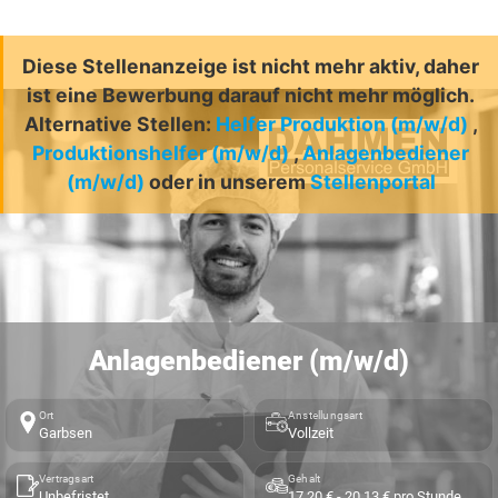
Diese Stellenanzeige ist nicht mehr aktiv, daher
ist eine Bewerbung darauf nicht mehr möglich.
Alternative Stellen:
Helfer Produktion (m/w/d)
,
Produktionshelfer (m/w/d)
,
Anlagenbediener
(m/w/d)
oder in unserem
Stellenportal
Anlagenbediener (m/w/d)
Ort
Anstellungsart
Garbsen
Vollzeit
Vertragsart
Gehalt
Unbefristet
17,20 € - 20,13 € pro Stunde