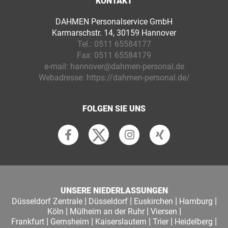
KONTAKT
DAHMEN Personalservice GmbH
Karmarschstr. 14, 30159 Hannover
Tel.:
0511 65584177
Fax:
0511 65584179
e-mail:
hannover@dahmen-personal.de
Webadresse:
https://dahmen-personal.de/
FOLGEN SIE UNS
UNSERE NIEDERLASSUNGEN
|
|
|
|
Düsseldorf Zentrale
Düsseldorf
Euskirchen
Hamburg
|
|
|
Köln
Mülheim an der Ruhr
Viersen
|
|
|
|
|
Frankfurt
Gernsheim
Kaiserslautern
Trier
Heidelberg