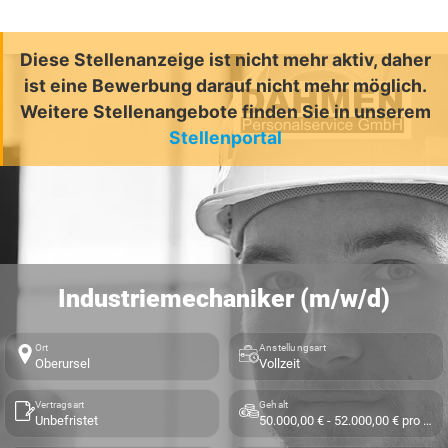
Diese Stellenanzeige ist nicht mehr aktiv, daher
ist eine Bewerbung darauf nicht mehr möglich.
Weitere Stellenangebote finden Sie in unserem
Stellenportal
Industriemechaniker (m/w/d)
Ort
Anstellungsart
Oberursel
Vollzeit
Vertragsart
Gehalt
Unbefristet
50.000,00 € - 52.000,00 € pro Jahr