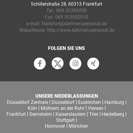
Schillerstraße 28, 60313 Frankfurt
Tel.:
069 35359200
Fax:
069 353592010
e-mail:
frankfurt@dahmen-personal.de
Webadresse:
http://www.dahmen-personal.de
FOLGEN SIE UNS
UNSERE NIEDERLASSUNGEN
|
|
|
|
Düsseldorf Zentrale
Düsseldorf
Euskirchen
Hamburg
|
|
|
Köln
Mülheim an der Ruhr
Viersen
|
|
|
|
|
Frankfurt
Gernsheim
Kaiserslautern
Trier
Heidelberg
|
Stuttgart
|
Hannover
München