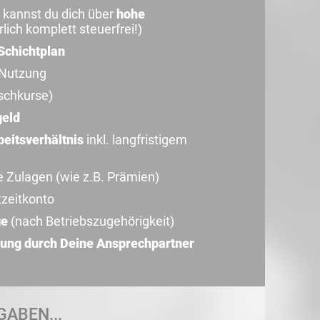
 kannst du dich über
hohe
lich komplett steuerfrei!)
Schichtplan
 Nutzung
schkurse)
geld
beitsverhältnis
inkl. langfristigem
e Zulagen (wie z.B. Prämien)
tzeitkonto
ge
(nach Betriebszugehörigkeit)
ung durch Deine Ansprechpartner
GABEN...