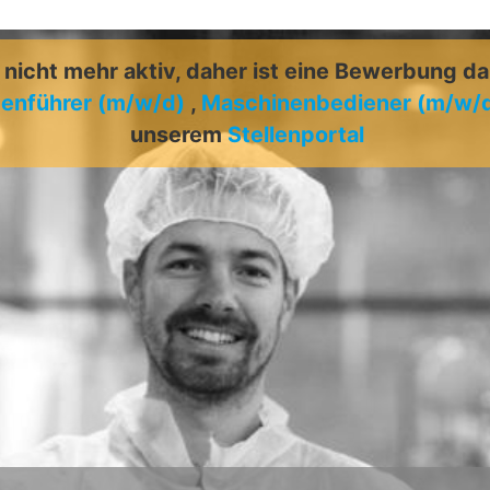
t nicht mehr aktiv, daher ist eine Bewerbung d
enführer (m/w/d)
,
Maschinenbediener (m/w/
unserem
Stellenportal