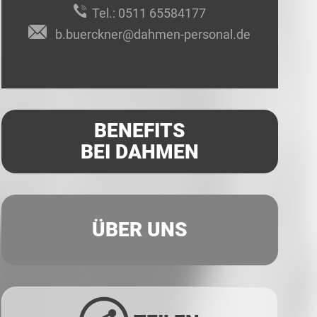
Tel.:
0511 65584177
b.buerckner@dahmen-personal.de
BENEFITS
BEI DAHMEN
ÜBER UNS