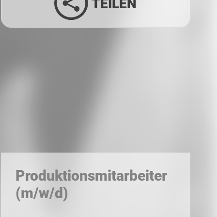
TEILEN
Facebook
Twitter
LinkedIn
Xing
Whatsapp
E-Mail
Produktionsmitarbeiter
(m/w/d)