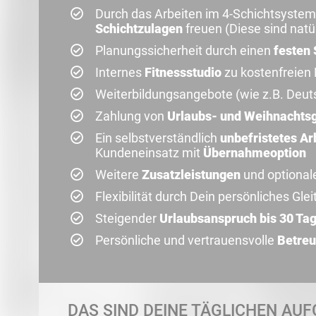
Durch das Arbeiten im 4-Schichtsystem
Schichtzulagen
freuen (Diese sind natür
Planungssicherheit durch einen
festen 
Internes
Fitnessstudio
zu kostenfreien
Weiterbildungsangebote (wie z.B. Deut
Zahlung von
Urlaubs- und Weihnachts
Ein selbstverständlich
unbefristetes Ar
Kundeneinsatz mit
Übernahmeoption
Weitere
Zusatzleistungen
und optional
Flexibilität durch Dein persönliches Glei
Steigender
Urlaubsanspruch bis 30 Ta
Persönliche und vertrauensvolle
Betreu
DAS SIND DEINE TÄGLICHEN AUF