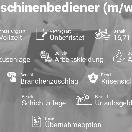
schinenbediener (m/w
Anstellungsart
Vertragsart
Gehalt
Vollzeit
Unbefristet
16,71
Benefit
Be
Zuschläge
Arbeitskleidung
A
Benefit
Benefit
Branchenzuschlag
Krisensic
Benefit
Benefit
Schichtzulage
Urlaubsgel
Benefit
Übernahmeoption