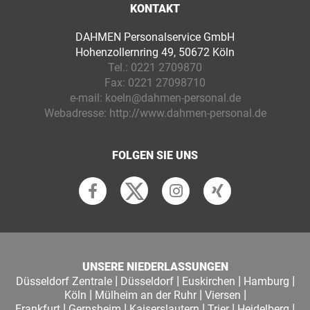
KONTAKT
DAHMEN Personalservice GmbH
Hohenzollernring 49, 50672 Köln
Tel.:
0221 2709870
Fax:
0221 27098710
e-mail:
koeln@dahmen-personal.de
Webadresse:
http://www.dahmen-personal.de
FOLGEN SIE UNS
UNSERE NIEDERLASSUNGEN
|
|
|
|
Düsseldorf Zentrale
Düsseldorf
Euskirchen
Hamburg
|
|
|
Köln
Mülheim an der Ruhr
Viersen
|
|
|
|
|
Frankfurt
Gernsheim
Kaiserslautern
Trier
Heidelberg