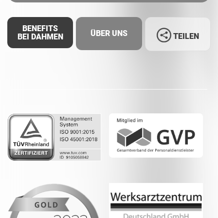
BENEFITS
ÜBER UNS
TEILEN
BEI DAHMEN
Facebook
LinkedIn
Whatsapp