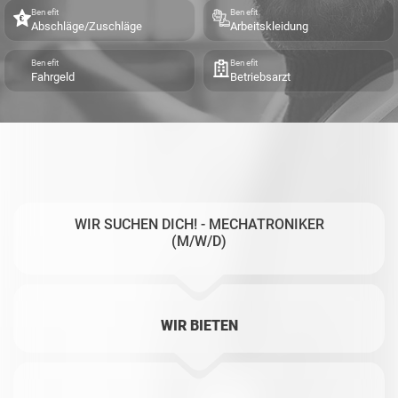
Benefit
Benefit
Abschläge/Zuschläge
Arbeitskleidung
Benefit
Benefit
Fahrgeld
Betriebsarzt
WIR SUCHEN DICH! - MECHATRONIKER
(M/W/D)
WIR BIETEN