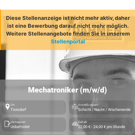
Diese Stellenanzeige ist nicht mehr aktiv, daher
ist eine Bewerbung darauf nicht mehr möglich.
Weitere Stellenangebote finden Sie in unserem
Stellenportal
Mechatroniker (m/w/d)
Ort
Anstellungsart
Troisdorf
Schicht / Nacht / Wochenende
Vertragsart
Gehalt
Unbefristet
22,00 € - 24,00 € pro Stunde