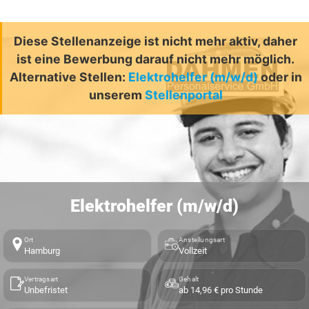
Diese Stellenanzeige ist nicht mehr aktiv, daher
ist eine Bewerbung darauf nicht mehr möglich.
Alternative Stellen:
Elektrohelfer (m/w/d)
oder in
unserem
Stellenportal
Elektrohelfer (m/w/d)
Ort
Anstellungsart
Hamburg
Vollzeit
Vertragsart
Gehalt
Unbefristet
ab 14,96 € pro Stunde