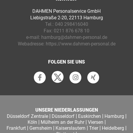
DAHMEN Personalservice GmbH
Liebigstraße 2-20, 22113 Hamburg
Tel.:
040 298416040
Fax:
0211 876 678 10
e-mail:
hamburg@dahmen-personal.de
Webadresse:
https://www.dahmen-personal.de
FOLGEN SIE UNS
UNSERE NIEDERLASSUNGEN
|
|
|
|
Düsseldorf Zentrale
Düsseldorf
Euskirchen
Hamburg
|
|
|
Köln
Mülheim an der Ruhr
Viersen
|
|
|
|
|
Frankfurt
Gernsheim
Kaiserslautern
Trier
Heidelberg