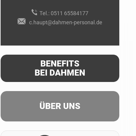
Tel.:
0511 65584177
c.haupt@dahmen-personal.de
BENEFITS
BEI DAHMEN
ÜBER UNS