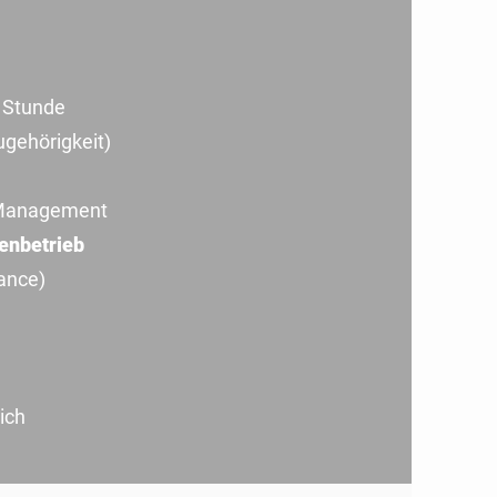
/ Stunde
ugehörigkeit)
y Management
enbetrieb
ance)
ich