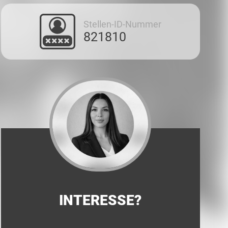
Stellen-ID-Nummer
821810
INTERESSE?