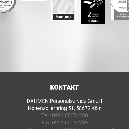
KONTAKT
DAHMEN Personalservice GmbH
Hohenzollernring 51, 50672 Köln
Tel.:
0221 65051230
Fax:
0221 65051239