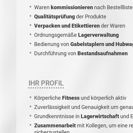
Waren
kommissionieren
nach Bestelllist
Qualitätsprüfung
der Produkte
Verpacken und Etikettieren
der Waren
Ordnungsgemäße
Lagerverwaltung
Bedienung von
Gabelstaplern und Hubwa
Durchführung von
Bestandsaufnahmen
IHR PROFIL
Körperliche
Fitness
und körperlich aktiv
Zuverlässigkeit und Genauigkeit um gena
Grundkenntnisse in
Lagerwirtschaft
und E
Zusammenarbeit
mit Kollegen, um eine r
sicherzustellen