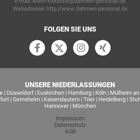
e-mail:
koeln-industrie@dahmen-personal.de
Webadresse:
http://www.dahmen-personal.de
FOLGEN SIE UNS
UNSERE NIEDERLASSUNGEN
le
|
Düsseldorf
|
Euskirchen
|
Hamburg
|
Köln
|
Mülheim an 
furt
|
Gernsheim
|
Kaiserslautern
|
Trier
|
Heidelberg
|
Stut
Hannover
|
München
Impressum
Datenschutz
AGB