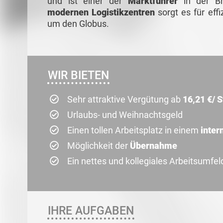
und ist einer der
Marktführer
in der B
modernen Logistikzentren
sorgt es für eff
um den Globus.
WIR BIETEN
Sehr attraktive Vergütung ab
16,21 €/ 
Urlaubs- und Weihnachtsgeld
Einen tollen Arbeitsplatz in einem
inter
Möglichkeit der
Übernahme
Ein nettes und kollegiales Arbeitsumfel
IHRE AUFGABEN