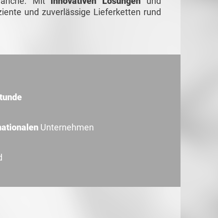
ranche. Mit
innovativen Lösungen
und
iziente und zuverlässige Lieferketten rund
Stunde
nationalen
Unternehmen
d