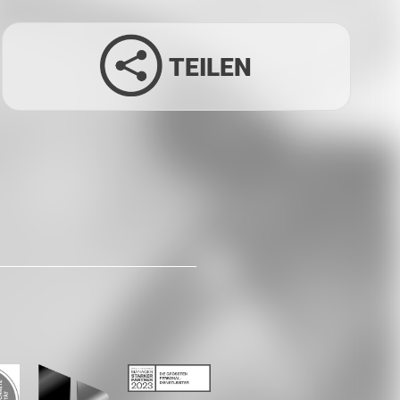
TEILEN
Facebook
Twitter
LinkedIn
Xing
Whatsapp
E-Mail