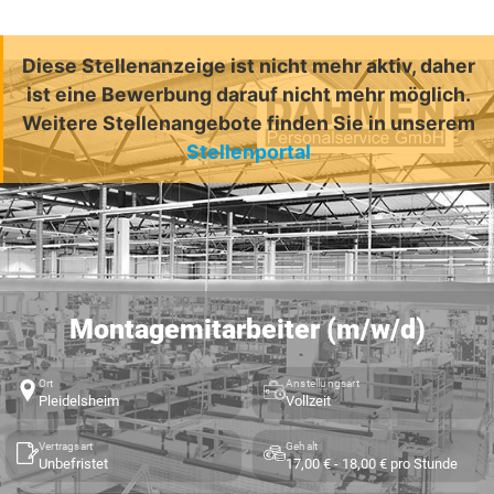
Diese Stellenanzeige ist nicht mehr aktiv, daher
ist eine Bewerbung darauf nicht mehr möglich.
Weitere Stellenangebote finden Sie in unserem
Stellenportal
Montagemitarbeiter (m/w/d)
Ort
Anstellungsart
Pleidelsheim
Vollzeit
Vertragsart
Gehalt
Unbefristet
17,00 € - 18,00 € pro Stunde