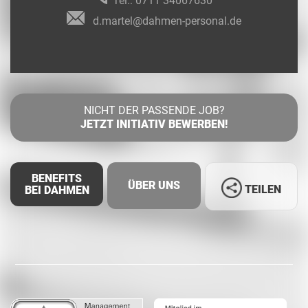
Tel.:
0711 34067630
d.martel@dahmen-personal.de
NICHT DER PASSENDE JOB?
JETZT INITIATIV BEWERBEN!
BENEFITS
ÜBER UNS
TEILEN
BEI DAHMEN
Facebook
LinkedIn