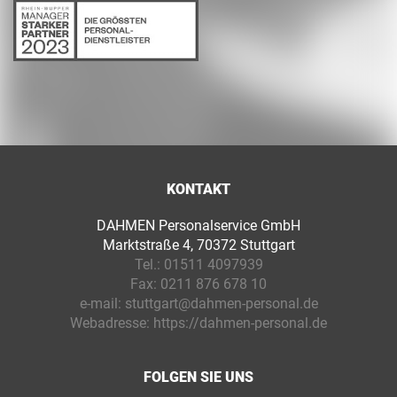
KONTAKT
DAHMEN Personalservice GmbH
Marktstraße 4, 70372 Stuttgart
Tel.:
01511 4097939
Fax:
0211 876 678 10
e-mail:
stuttgart@dahmen-personal.de
Webadresse:
https://dahmen-personal.de
FOLGEN SIE UNS