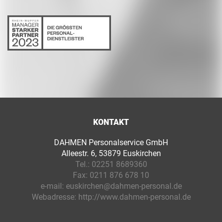
KONTAKT
DAHMEN Personalservice GmbH
Alleestr. 6, 53879 Euskirchen
Tel.:
02251 8689360
Fax:
0211 876 678 10
e-mail:
euskirchen@dahmen-personal.de
Webadresse:
http://www.dahmen-personal.de