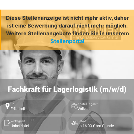
Diese Stellenanzeige ist nicht mehr aktiv, daher
ist eine Bewerbung darauf nicht mehr möglich.
Weitere Stellenangebote finden Sie in unserem
Stellenportal
Fachkraft für Lagerlogistik (m/w/d)
Ort
Anstellungsart
Erftstadt
Vollzeit
Vertragsart
Gehalt
Unbefristet
ab 16,00 € pro Stunde