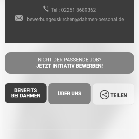
Tel.:
02251 8689362
bewerbungeuskirchen@dahmen-personal.de
NICHT DER PASSENDE JOB?
JETZT INITIATIV BEWERBEN!
BENEFITS
ÜBER UNS
TEILEN
BEI DAHMEN
Facebook
LinkedIn