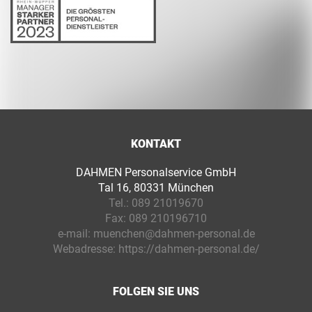
KONTAKT
DAHMEN Personalservice GmbH
Tal 16, 80331 München
Tel.:
089 21019670
Fax:
089 210196710
e-mail:
muenchen@dahmen-personal.de
Webadresse:
https://dahmen-personal.de/
FOLGEN SIE UNS