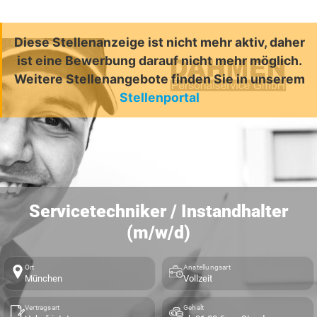
Diese Stellenanzeige ist nicht mehr aktiv, daher
ist eine Bewerbung darauf nicht mehr möglich.
Weitere Stellenangebote finden Sie in unserem
Stellenportal
Servicetechniker / Instandhalter
(m/w/d)
Ort
Anstellungsart
München
Vollzeit
Vertragsart
Gehalt