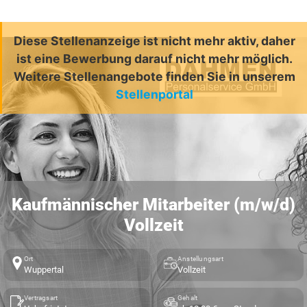
Diese Stellenanzeige ist nicht mehr aktiv, daher
ist eine Bewerbung darauf nicht mehr möglich.
Weitere Stellenangebote finden Sie in unserem
Stellenportal
Kaufmännischer Mitarbeiter (m/w/d)
Vollzeit
Ort
Anstellungsart
Wuppertal
Vollzeit
Vertragsart
Gehalt