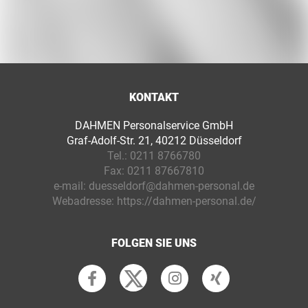
KONTAKT
DAHMEN Personalservice GmbH
Graf-Adolf-Str. 21, 40212 Düsseldorf
Tel.:
0211 8766780
Fax:
0211 87667810
e-mail:
duesseldorf@dahmen-personal.de
Webadresse:
https://dahmen-personal.de/
FOLGEN SIE UNS