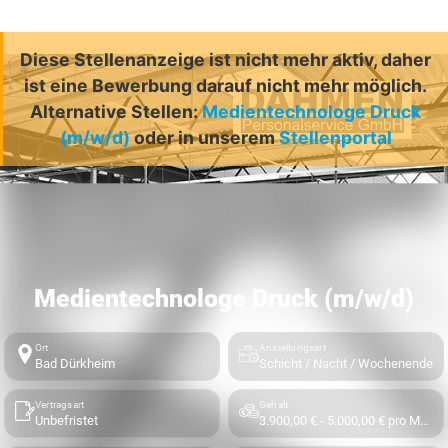
Diese Stellenanzeige ist nicht mehr aktiv, daher
ist eine Bewerbung darauf nicht mehr möglich.
Alternative Stellen:
Medientechnologe Druck
(m/w/d)
oder in unserem
Stellenportal
Medientechnologe Druck (m/w/d)
Ort
Anstellungsart
Bad Dürkheim
Schicht / Nacht / Wochenende
Vertragsart
Gehalt
Unbefristet
3.900,00 € - 5.000,00 € pro Monat