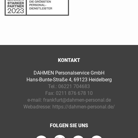
KONTAKT
DAHMEN Personalservice GmbH
Hans-Bunte-Straße 4, 69123 Heidelberg
Tel.:
06221 704683
Fax:
0211 876 678 10
e-mail:
frankfurt@dahmen-personal.de
Webadresse:
https://dahmen-personal.de/
FOLGEN SIE UNS