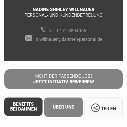
NADINE SHIRLEY WILLNAUER
PERSONAL- UND KUNDENBETREUUNG
Tel.:
0171 3894056
n.willnauer@dahmen-personal.de
NICHT DER PASSENDE JOB?
JETZT INITIATIV BEWERBEN!
BENEFITS
ÜBER UNS
TEILEN
BEI DAHMEN