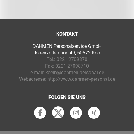
KONTAKT
DAHMEN Personalservice GmbH
Hohenzollernring 49, 50672 Köln
Tel.:
0221 2709870
Fax:
0221 27098710
e-mail:
koeln@dahmen-personal.de
Webadresse:
http://www.dahmen-personal.de
FOLGEN SIE UNS