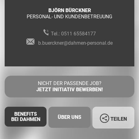
BJÖRN BÜRCKNER
PERSONAL- UND KUNDENBETREUUNG
Tel.:
0511 65584177
b.buerckner@dahmen-personal.de
NICHT DER PASSENDE JOB?
JETZT INITIATIV BEWERBEN!
BENEFITS
ÜBER UNS
TEILEN
BEI DAHMEN