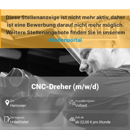
Diese Stellenanzeige ist nicht mehr aktiv, daher
ist eine Bewerbung darauf nicht mehr möglich.
Weitere Stellenangebote finden Sie in unserem
Stellenportal
CNC-Dreher (m/w/d)
Ort
Anstellungsart
Hannover
Vollzeit
Vertragsart
Gehalt
Unbefristet
ab 22,00 € pro Stunde