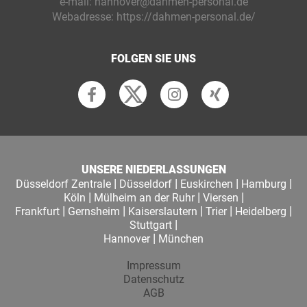
e-mail:
hannover@dahmen-personal.de
Webadresse:
https://dahmen-personal.de/
FOLGEN SIE UNS
UNSERE NIEDERLASSUNGEN
|
|
|
|
Düsseldorf Zentrale
Düsseldorf
Euskirchen
Hamburg
|
|
|
Köln
Mülheim an der Ruhr
Viersen
|
|
|
|
|
Frankfurt
Gernsheim
Kaiserslautern
Trier
Heidelberg
|
Stuttgart
|
Hannover
München
Impressum
Datenschutz
AGB