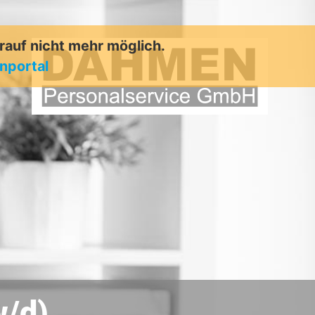
arauf nicht mehr möglich.
enportal
w/d)