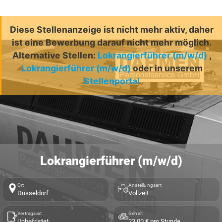
Diese Stellenanzeige ist nicht mehr aktiv, daher
ist eine Bewerbung darauf nicht mehr möglich.
Alternative Stellen:
Lokrangierführer (m/w/d)
,
Lokrangierführer (m/w/d)
oder in unserem
Stellenportal
Lokrangierführer (m/w/d)
Ort
Anstellungsart
Düsseldorf
Vollzeit
Vertragsart
Gehalt
Unbefristet
23,00 € pro Stunde