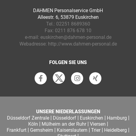
DAHMEN Personalservice GmbH
Alleestr. 6, 53879 Euskirchen
Tel.:
02251 8689360
Fax:
0211 876 678 10
e-mail:
euskirchen@dahmen-personal.de
Webadresse:
http://www.dahmen-personal.de
FOLGEN SIE UNS
UNSERE NIEDERLASSUNGEN
|
|
|
|
Düsseldorf Zentrale
Düsseldorf
Euskirchen
Hamburg
|
|
|
Köln
Mülheim an der Ruhr
Viersen
|
|
|
|
|
Frankfurt
Gernsheim
Kaiserslautern
Trier
Heidelberg
|