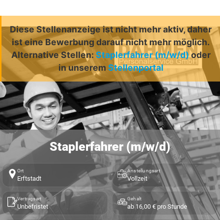
Diese Stellenanzeige ist nicht mehr aktiv, daher
ist eine Bewerbung darauf nicht mehr möglich.
Alternative Stellen:
Staplerfahrer (m/w/d)
oder
in unserem
Stellenportal
Staplerfahrer (m/w/d)
Ort
Anstellungsart
Erftstadt
Vollzeit
Vertragsart
Gehalt
Unbefristet
ab 16,00 € pro Stunde