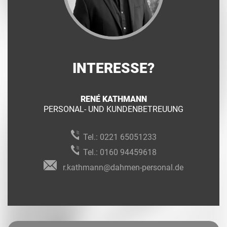
INTERESSE?
RENÉ KATHMANN
PERSONAL- UND KUNDENBETREUUNG
Tel.:
0221 65051233
Tel.:
0160 94459618
r.kathmann@dahmen-personal.de