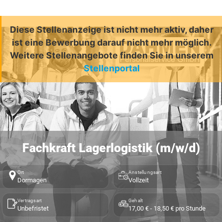
Diese Stellenanzeige ist nicht mehr aktiv, daher
ist eine Bewerbung darauf nicht mehr möglich.
Weitere Stellenangebote finden Sie in unserem
Stellenportal
Fachkraft Lagerlogistik (m/w/d)
Ort
Anstellungsart
Dormagen
Vollzeit
Vertragsart
Gehalt
Unbefristet
17,00 € - 18,50 € pro Stunde