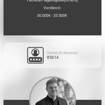
Fachkraft lagerlogistik(m/w/d)
Verdienst:
30.000€ - 33.500€
Stellen-ID-Nummer
85614