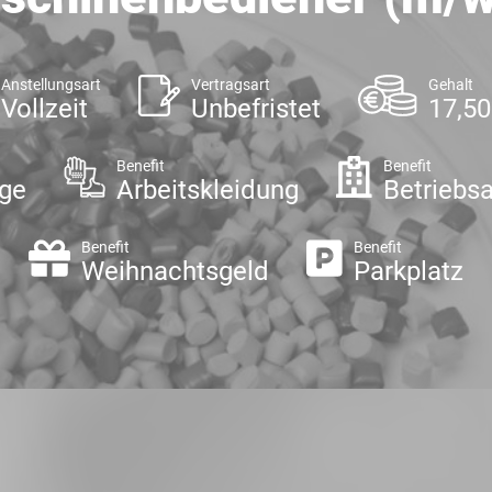
Anstellungsart
Vertragsart
Gehalt
Vollzeit
Unbefristet
17,50
Benefit
Benefit
ge
Arbeitskleidung
Betriebsa
Benefit
Benefit
Weihnachtsgeld
Parkplatz