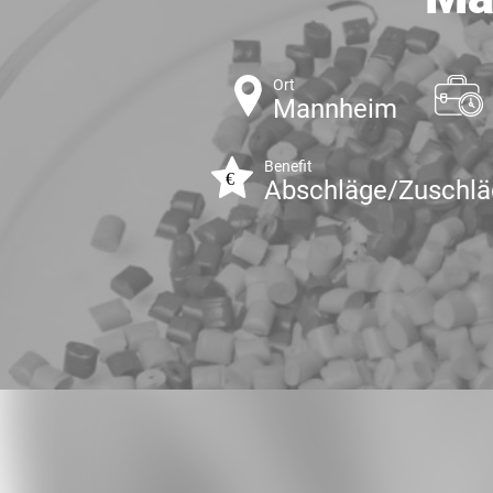
Ort
Mannheim
Benefit
Abschläge/Zuschlä