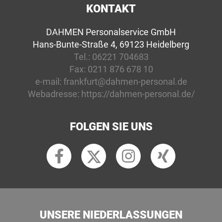
KONTAKT
DAHMEN Personalservice GmbH
Hans-Bunte-Straße 4, 69123 Heidelberg
Tel.:
06221 704683
Fax:
0211 876 678 10
e-mail:
frankfurt@dahmen-personal.de
Webadresse:
https://dahmen-personal.de/
FOLGEN SIE UNS
UNSERE NIEDERLASSUNGEN