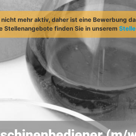
t nicht mehr aktiv, daher ist eine Bewerbung d
e Stellenangebote finden Sie in unserem
Stell
schinenbediener (m/w