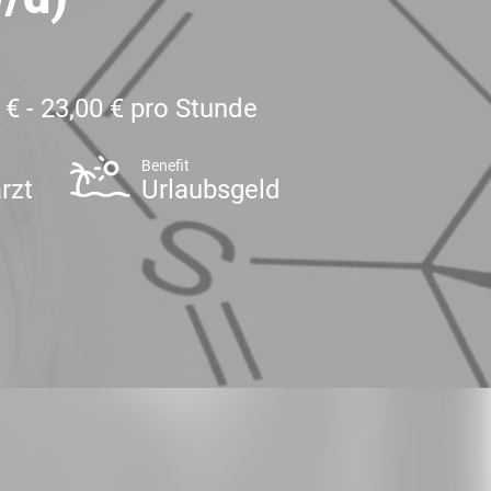
 € - 23,00 € pro Stunde
Benefit
rzt
Urlaubsgeld