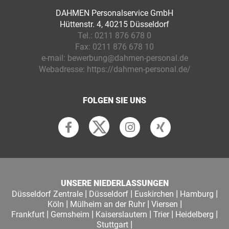
DAHMEN Personalservice GmbH
Hüttenstr. 4, 40215 Düsseldorf
Tel.:
0211 876 678 0
Fax:
0211 876 678 10
e-mail:
bewerbung@dahmen-personal.de
Webadresse:
https://dahmen-personal.de/
FOLGEN SIE UNS
UNSERE NIEDERLASSUNGEN
|
|
|
|
Düsseldorf Zentrale
Düsseldorf
Euskirchen
Hamburg
|
|
|
Köln
Mülheim an der Ruhr
Viersen
|
|
|
|
|
Frankfurt
Gernsheim
Kaiserslautern
Trier
Heidelberg
|
Stuttgart