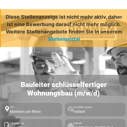
Diese Stellenanzeige ist nicht mehr aktiv, daher
ist eine Bewerbung darauf nicht mehr möglich.
Weitere Stellenangebote finden Sie in unserem
Stellenportal
Bauleiter schlüsselfertiger
Wohnungsbau (m/w/d)
Ort
Anstellungsart
Monheim am Rhein
Vollzeit
Vertragsart
Gehalt