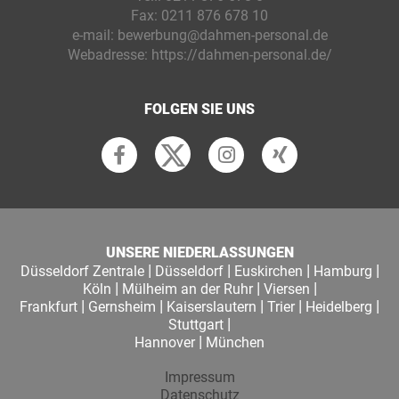
Fax:
0211 876 678 10
e-mail:
bewerbung@dahmen-personal.de
Webadresse:
https://dahmen-personal.de/
FOLGEN SIE UNS
UNSERE NIEDERLASSUNGEN
|
|
|
|
Düsseldorf Zentrale
Düsseldorf
Euskirchen
Hamburg
|
|
|
Köln
Mülheim an der Ruhr
Viersen
|
|
|
|
|
Frankfurt
Gernsheim
Kaiserslautern
Trier
Heidelberg
|
Stuttgart
|
Hannover
München
Impressum
Datenschutz