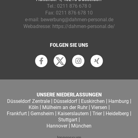
Tel.:
0211 876 678 0
Fax:
0211 876 678 10
e-mail:
bewerbung@dahmen-personal.de
Webadresse:
https://dahmen-personal.de/
FOLGEN SIE UNS
UNSERE NIEDERLASSUNGEN
|
|
|
|
Düsseldorf Zentrale
Düsseldorf
Euskirchen
Hamburg
|
|
|
Köln
Mülheim an der Ruhr
Viersen
|
|
|
|
|
Frankfurt
Gernsheim
Kaiserslautern
Trier
Heidelberg
|
Stuttgart
|
Hannover
München
Impressum