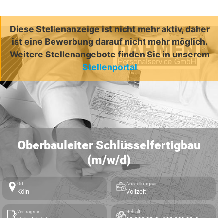
Diese Stellenanzeige ist nicht mehr aktiv, daher
ist eine Bewerbung darauf nicht mehr möglich.
Weitere Stellenangebote finden Sie in unserem
Stellenportal
Oberbauleiter Schlüsselfertigbau
(m/w/d)
Ort
Anstellungsart
Köln
Vollzeit
Vertragsart
Gehalt