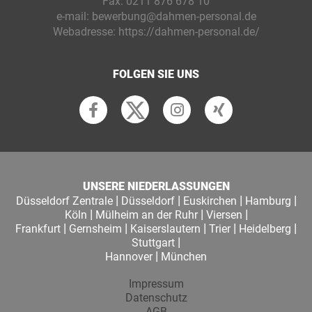
Fax:
0211 876 678 10
e-mail:
bewerbung@dahmen-personal.de
Webadresse:
https://dahmen-personal.de/
FOLGEN SIE UNS
UNSERE NIEDERLASSUNGEN
|
|
|
|
Düsseldorf Zentrale
Düsseldorf
Euskirchen
Hamburg
|
|
|
Köln
Mülheim an der Ruhr
Viersen
|
|
|
|
|
Frankfurt
Gernsheim
Kaiserslautern
Trier
Heidelberg
|
Stuttgart
|
Hannover
München
Impressum
Datenschutz
AGB