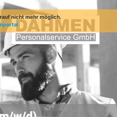
arauf nicht mehr möglich.
enportal
(m/w/d)