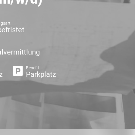
agsart
efristet
lvermittlung
Benefit
z
Parkplatz