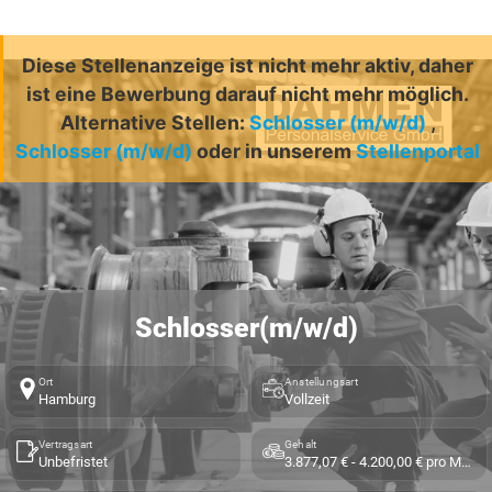
Diese Stellenanzeige ist nicht mehr aktiv, daher
ist eine Bewerbung darauf nicht mehr möglich.
Alternative Stellen:
Schlosser (m/w/d)
,
Schlosser (m/w/d)
oder in unserem
Stellenportal
Schlosser(m/w/d)
Ort
Anstellungsart
Hamburg
Vollzeit
Vertragsart
Gehalt
Unbefristet
3.877,07 € - 4.200,00 € pro Monat