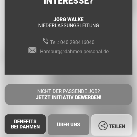
INTERESSE?
JÖRG WALKE
NIEDERLASSUNGSLEITUNG
Tel.:
040 298416040
Hamburg@dahmen-personal.de
NICHT DER PASSENDE JOB?
JETZT INITIATIV BEWERBEN!
BENEFITS
ÜBER UNS
TEILEN
BEI DAHMEN