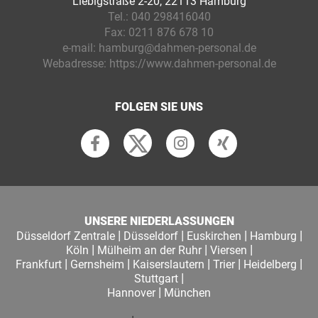
Liebigstraße 2-20, 22113 Hamburg
Tel.:
040 298416040
Fax:
0211 876 678 10
e-mail:
hamburg@dahmen-personal.de
Webadresse:
https://www.dahmen-personal.de
FOLGEN SIE UNS
UNSERE NIEDERLASSUNGEN
|
|
|
|
Düsseldorf Zentrale
Düsseldorf
Euskirchen
Hamburg
|
|
|
Köln
Mülheim an der Ruhr
Viersen
|
|
|
|
|
Frankfurt
Gernsheim
Kaiserslautern
Trier
Heidelberg
|
Stuttgart
|
Hannover
München