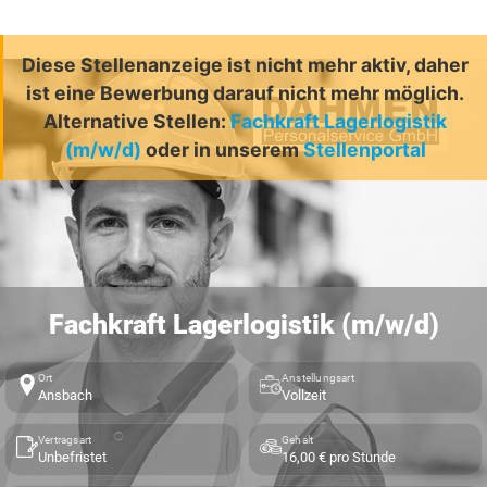
Diese Stellenanzeige ist nicht mehr aktiv, daher
ist eine Bewerbung darauf nicht mehr möglich.
Alternative Stellen:
Fachkraft Lagerlogistik
(m/w/d)
oder in unserem
Stellenportal
Fachkraft Lagerlogistik (m/w/d)
Ort
Anstellungsart
Ansbach
Vollzeit
Vertragsart
Gehalt
Unbefristet
16,00 € pro Stunde