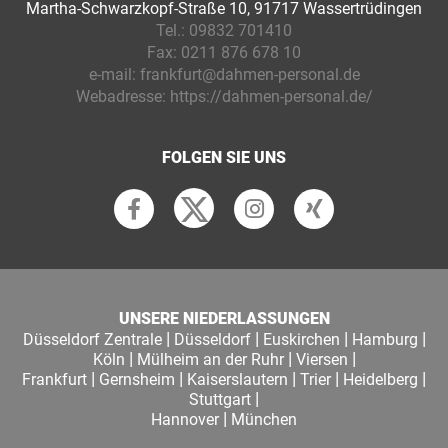
Martha-Schwarzkopf-Straße 10, 91717 Wassertrüdingen
Tel.:
09832 701410
Fax:
0211 876 678 10
e-mail:
frankfurt@dahmen-personal.de
Webadresse:
https://dahmen-personal.de/
FOLGEN SIE UNS
UNSERE NIEDERLASSUNGEN
|
|
|
|
Düsseldorf Zentrale
Düsseldorf
Euskirchen
Hamburg
|
|
|
Köln
Mülheim an der Ruhr
Viersen
|
|
|
|
|
Frankfurt
Gernsheim
Kaiserslautern
Trier
Heidelberg
|
Stuttgart
|
Hannover
München