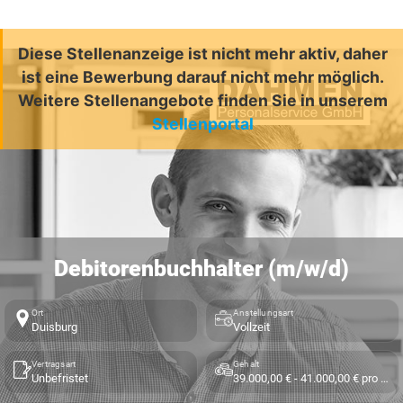
Diese Stellenanzeige ist nicht mehr aktiv, daher
ist eine Bewerbung darauf nicht mehr möglich.
Weitere Stellenangebote finden Sie in unserem
Stellenportal
Debitorenbuchhalter (m/w/d)
Ort
Anstellungsart
Duisburg
Vollzeit
Vertragsart
Gehalt
Unbefristet
39.000,00 € - 41.000,00 € pro Jahr