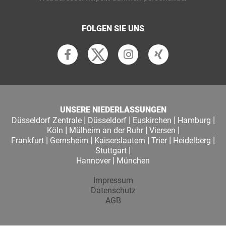
FOLGEN SIE UNS
UNSERE NIEDERLASSUNGEN
|
|
|
|
Düsseldorf Zentrale
Düsseldorf
Euskirchen
Hamburg
|
|
|
Köln
Mülheim an der Ruhr
Viersen
|
|
|
|
|
Frankfurt
Gernsheim
Kaiserslautern
Trier
Heidelberg
|
Stuttgart
|
Hannover
München
Impressum
Datenschutz
AGB