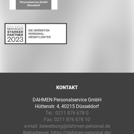
KONTAKT
DAHMEN Personalservice GmbH
Hüttenstr. 4, 40215 Düsseldorf
Tel.:
0211 876 678 0
Fax:
0211 876 678 10
e-mail:
bewerbung@dahmen-personal.de
Webadresse:
https://dahmen-personal.de/